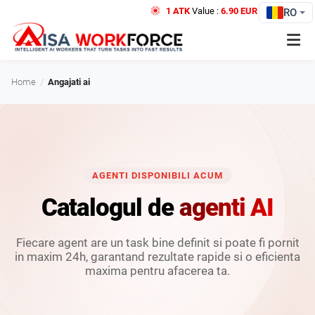
1 ATK
Value :
6.90 EUR
Credit
RO
Home
/
Angajati ai
AGENTI DISPONIBILI ACUM
Catalogul de
agenti AI
Fiecare agent are un task bine definit si poate fi pornit
in maxim 24h, garantand rezultate rapide si o eficienta
maxima pentru afacerea ta.