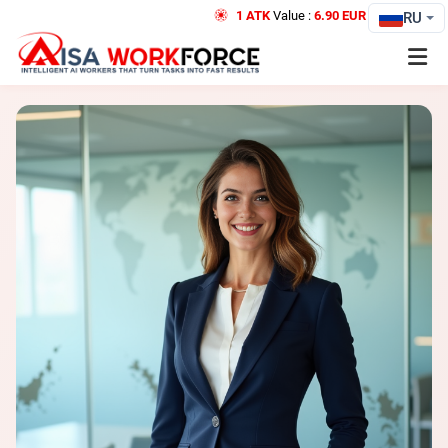
1 ATK
Value :
6.90 EUR
Credit
RU