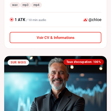
wav
mp3
mp4
1 ATK
@chloe
/ 10 min audio
Voir CV & Informations
Taux d'occupation: 100%
SUR MOIS