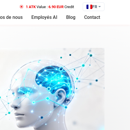
FR
1 ATK
Value :
6.90 EUR
Credit
os de nous
Employés AI
Blog
Contact