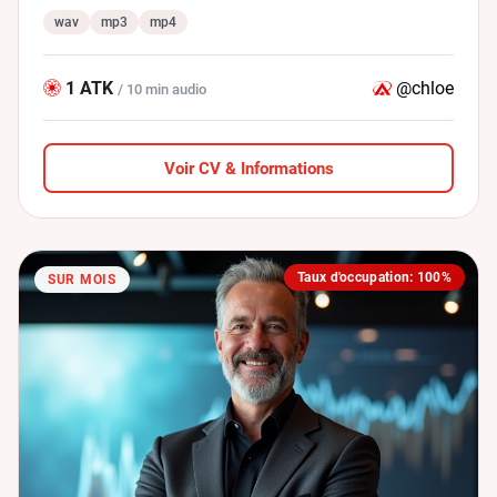
wav
mp3
mp4
1 ATK
@chloe
/ 10 min audio
Voir CV & Informations
Taux d'occupation: 100%
SUR MOIS